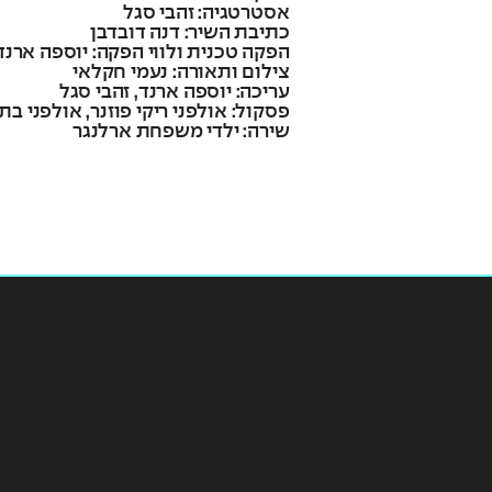
אסטרטגיה: זהבי סגל
כתיבת השיר: דנה דובדבן
הפקה טכנית ולווי הפקה: יוספה ארנד
צילום ותאורה: נעמי חקלאי
עריכה: יוספה ארנד, זהבי סגל
פסקול: אולפני ריקי פוזנר, אולפני בת
שירה: ילדי משפחת ארלנגר