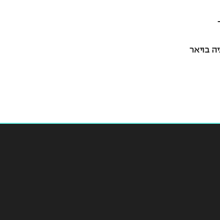
יה בויאר