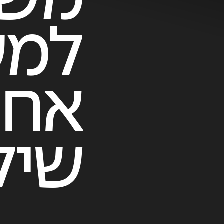
משמ
למע
אחי
שיל