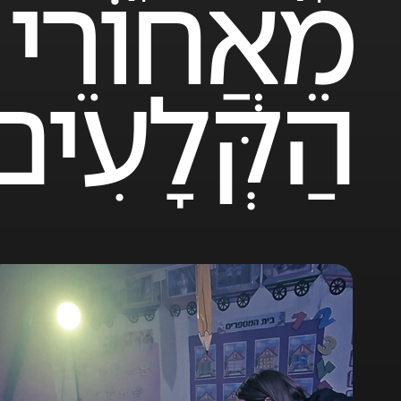
מֵאֲחוֹרֵי
הַקְּלָעִים