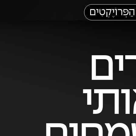
הַפְּרוֹיֶקְטִים
ים
תי