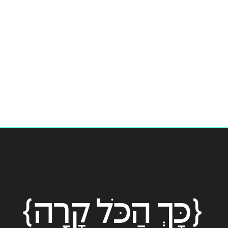
{כָּךְ הַכֹּל קָרָה}