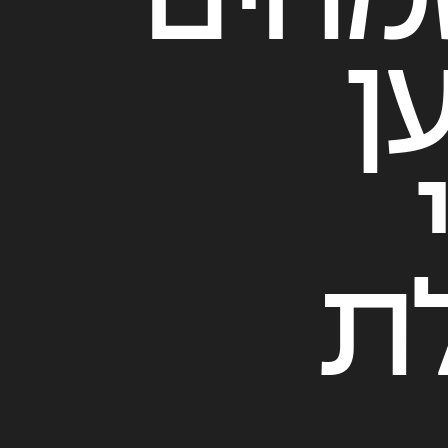
חים
ן
ת