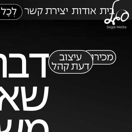
בית
אודות
יצירת קשר
לְכָל 
דבר
מכירות
עיצוב
דעת קהל
שאו