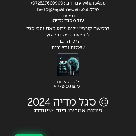
WhatsApp עם זהבי: 972527609909+
מייל:
hello@segalmedia.co.il
נגישות
עוד מסגל מדיה:
לרכישת קורסי צילום וידאו מאת זהבי סגל
לרכישת פגישות ייעוץ
ערכי החברה
שאלות ותשובות
לפודקאסט
המשוגע שלי ←
© סגל מדיה 2024
פיתוח אתרים: דינה אייזנברג