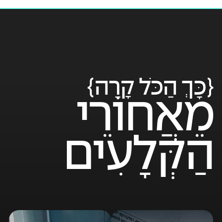
{כָּךְ הַכֹּל קָרָה}
מֵאֲחוֹרֵי
הַקְּלָעִים