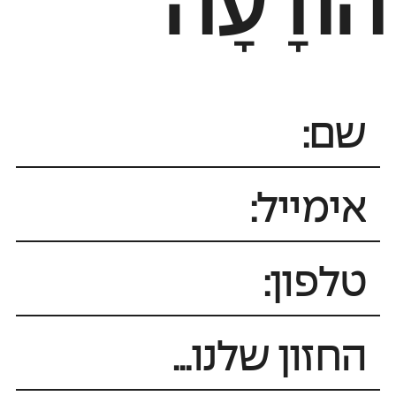
הוֹדָעָה