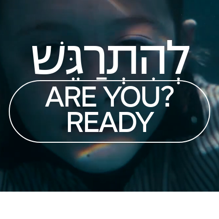
לְהִתְרַגֵּשׁ
?ARE YOU
READY