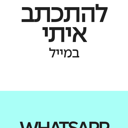
להתכתב
איתי
במייל