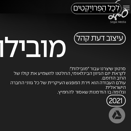
לְכָל הַפְּרוֹיֶקְטִים
עיצוב דעת קהל
מובילו
סרטון שיצרנו עבור "מובילות":
לקראת יום הגיוון הבינלאומי, החלטנו להשמיע את קולו של
הרוב הדומם.
עולם העבודה הוא זירת המפגש העיקרית של כל גווני החברה
הישראלית
וגלומה בו הזדמנות שאסור להחמיץ.
2021