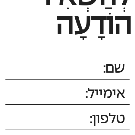
הוֹדָעָה