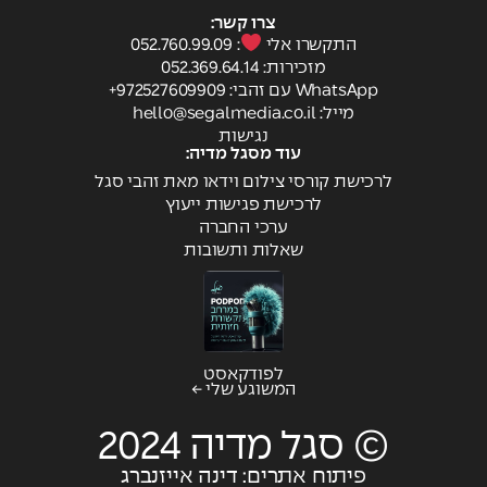
צרו קשר:
התקשרו אלי
: 052.760.99.09
מזכירות: ⁦052.369.64.14
WhatsApp עם זהבי: 972527609909+
מייל:
hello@segalmedia.co.il
נגישות
עוד מסגל מדיה:
לרכישת קורסי צילום וידאו מאת זהבי סגל
לרכישת פגישות ייעוץ
ערכי החברה
שאלות ותשובות
לפודקאסט
המשוגע שלי ←
© סגל מדיה 2024
פיתוח אתרים: דינה אייזנברג