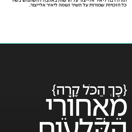
תודה רבה ליאיר אלייצור על הרשות באהבה להשתמש בשיר
כל הזכויות שמורות על השיר נשמה ליאיר אלייצור.
{כָּךְ הַכֹּל קָרָה}
מֵאֲחוֹרֵי
הַקְּלָעִים