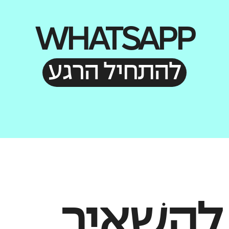
WHATSAPP
להתחיל הרגע
לְהַשְׁאִיר