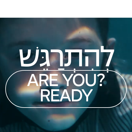
לְהִתְרַגֵּשׁ
?ARE YOU
READY