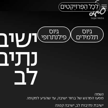
לְכָל הַפְּרוֹיֶקְטִים
גיוס
גיוס
ישיב
תלמידים
פילנתרופי
נתיב
לב
נשמה
מסעו המרגש של בחור ישיבה, עד שהגיע למקומו.
ישיבת נתיבות לב, ישיבה קטנה