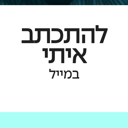
להתכתב
איתי
במייל