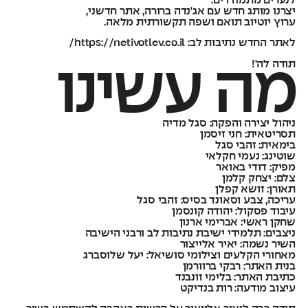
לנערים מתמודדים.
יצרנו מותג חדש עם אג'נדה ברורה, אתר חדשני,
ערוץ יוטיוב תואם ושפה תקשורתית מלאה.
לאתר החדש נתיבות לב: https://netivotlev.co.il/
תודה לה'!
מה עשינו
ניהול יצירה והפקה: סגל מדיה
תסריטאית: חני זיסמן
בימאית: זהבי סגל
שוטינג: נעמי חקלאי
מפיק: דודי באואר
צלם: יצחק קלמן
תאורן: זושא קפלן
עריכה, צבע וסאונד בסיס: זהבי סגל
עיבוד פסקול: יהודה קונסמן
שחקן ראשי: אברימי ארנון
ניצבים: תלמידי ישיבת נתיבות לב ורבני הישיבה
השיר נשמה: יאיר אלייצור
מאחורי הקלעים וצילומי סושיאל: יעל שלוסברג
בנית האתר: רבקי ברוורמן
כתיבת האתר: בלימי זונבנד
עיצוב מודעה: רות בנדיקט