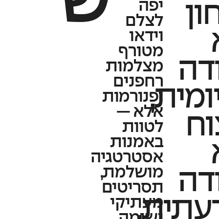
ש
יפה
ון
לצלם
וידאו
מטורף
דה
מצלמות
רחפנים
ומית,
ופנורמות
אלא —
וח
לטוות
באמנות
אסטרטגיה
מושלמת,
דה
תסריטים
עתית.
מעתיקי
נשימה,