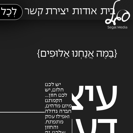
בית
אודות
יצירת קשר
לְכָל 
{בַּמֶּה אֲנַחְנוּ אַלּוּפִים}
עיצוב
יש לכם
חלום, יש
לכם חזון…
הקמתם
מיזם מדהים,
חברה גדולה
דעת
ואפילו עסק
מתפתח.
והחזון
שלכם, זה