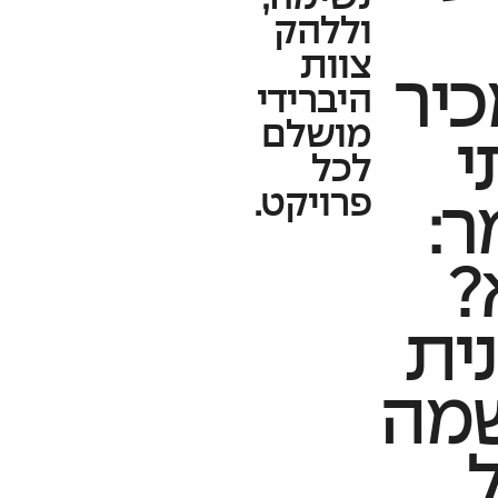
וללהק
צוות
יר
היברידי
מושלם
י
לכל
פרויקט.
ר:
?
ית
מה