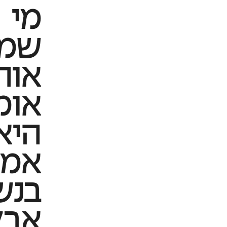
מי
שמכ
אות
אומ
היא
אמנ
בנש
אבל