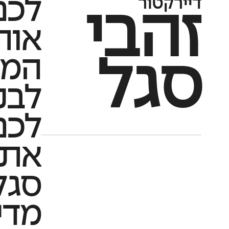
דיירקטור
לכם
זהבי
אות
המנ
סגל
לבנ
לכם
את
סגל
מדי