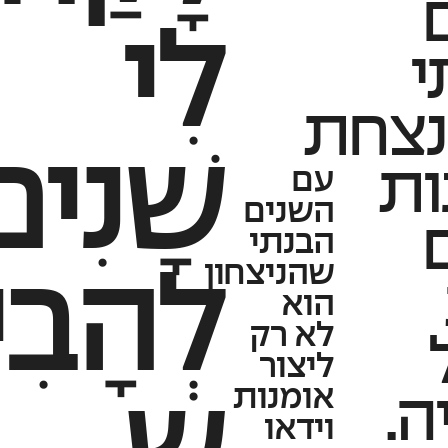
לִי
י
צחת
שָׁנִי
ות
עם
השנים
הבנתי
שהניצחון
לְהָבִי
הוא
לא רק
ליצור
אומנות
ה.
וידאו