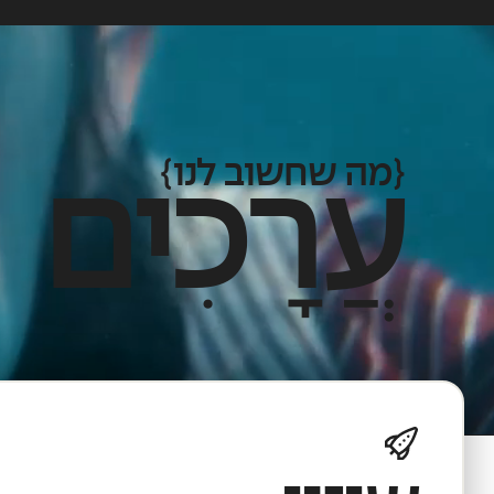
{מה שחשוב לנו}
עֲרָכִים