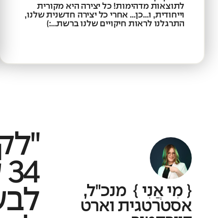
לתוצאות מדהימות! כל יצירה היא מקורית
וייחודית, ו...כן... אחרי כל יצירה חדשנית שלנו,
התרגלנו לראות חיקויים שלנו ברשת...:)
"לק
34 שנה
{ מִי אֲנִי } מנכ"ל,
לבש
אסטרטגית וארט