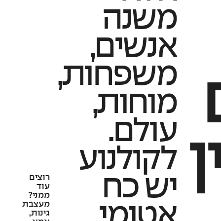
משנה
אנשים,
משפחות,
ם
מוחות,
עולם.
ן
לקולנוע
יש כח
רוצים
עוד
ממני?
מעצבת
אטומי
גינות,