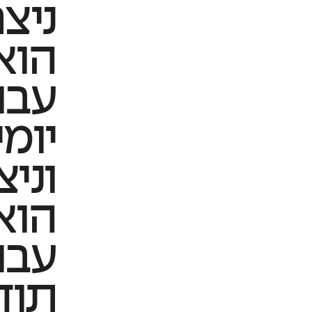
ניצח
הוא
עבו
יומי
וניצ
הוא
עבו
תוד