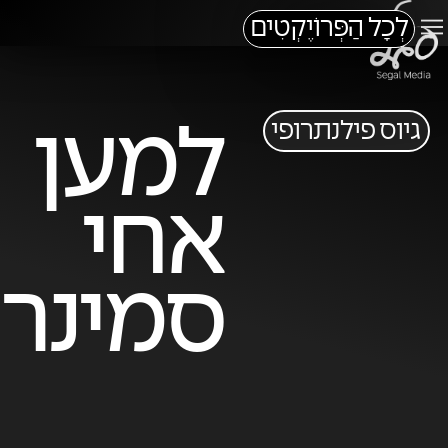
לְכָל הַפְּרוֹיֶקְטִים
גיוס פילנתרופי
למען
אחי
סמינר