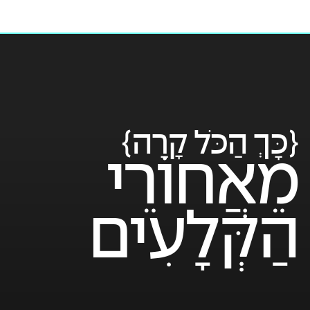
{כָּךְ הַכֹּל קָרָה}
מֵאֲחוֹרֵי
הַקְּלָעִים