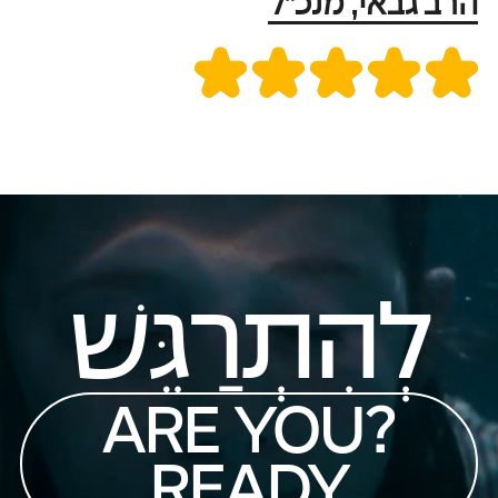
הרב גבאי, מנכ"ל
לְהִתְרַגֵּשׁ
?ARE YOU
READY