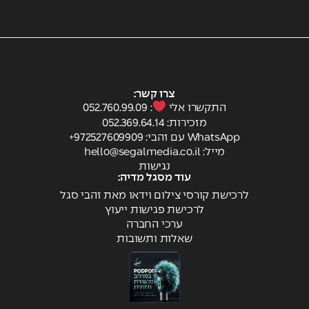
צרו קשר:
התקשרו אלי
: 052.760.99.09
מזכירות: ⁦052.369.64.14
WhatsApp עם זהבי: 972527609909+
מייל:
hello@segalmedia.co.il
נגישות
עוד מסגל מדיה:
לרכישת קורסי צילום וידאו מאת זהבי סגל
לרכישת פגישות ייעוץ
ערכי החברה
שאלות ותשובות