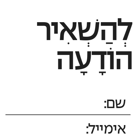
לְהַשְׁאִיר
הוֹדָעָה