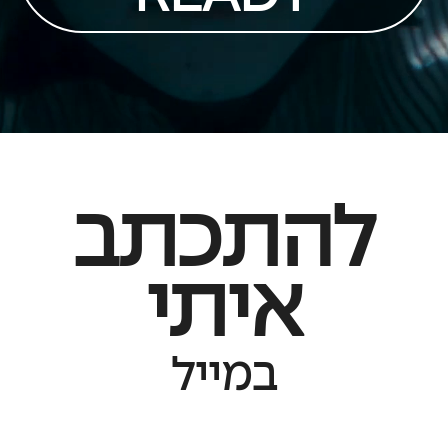
להתכתב
איתי
במייל